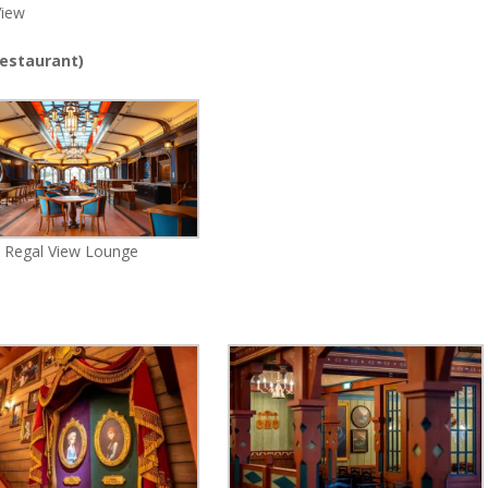
View
restaurant)
Regal View Lounge