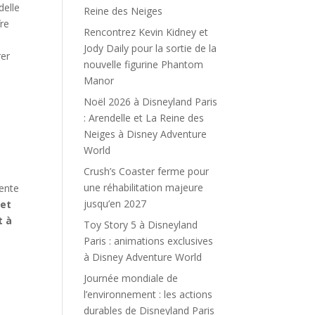
delle
Reine des Neiges
fre
Rencontrez Kevin Kidney et
Jody Daily pour la sortie de la
rer
nouvelle figurine Phantom
Manor
Noël 2026 à Disneyland Paris
: Arendelle et La Reine des
Neiges à Disney Adventure
World
Crush’s Coaster ferme pour
une réhabilitation majeure
rente
jusqu’en 2027
 et
t à
Toy Story 5 à Disneyland
Paris : animations exclusives
à Disney Adventure World
Journée mondiale de
l’environnement : les actions
durables de Disneyland Paris