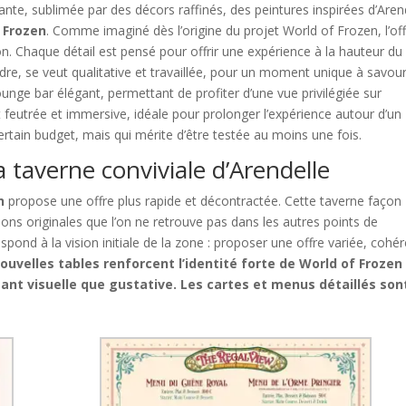
te, sublimée par des décors raffinés, des peintures inspirées d’Aren
e
Frozen
. Comme imaginé dès l’origine du projet World of Frozen, l’of
on. Chaque détail est pensé pour offrir une expérience à la hauteur du
re, se veut qualitative et travaillée, pour un moment unique à savou
unge bar élégant, permettant de profiter d’une vue privilégiée sur
t feutrée et immersive, idéale pour prolonger l’expérience autour d’un
rtain budget, mais qui mérite d’être testée au moins une fois.
 taverne conviviale d’Arendelle
n
propose une offre plus rapide et décontractée. Cette taverne façon
tions originales que l’on ne retrouve pas dans les autres points de
spond à la vision initiale de la zone : proposer une offre variée, cohé
ouvelles tables renforcent l’identité forte de World of Frozen
ant visuelle que gustative. Les cartes et menus détaillés son