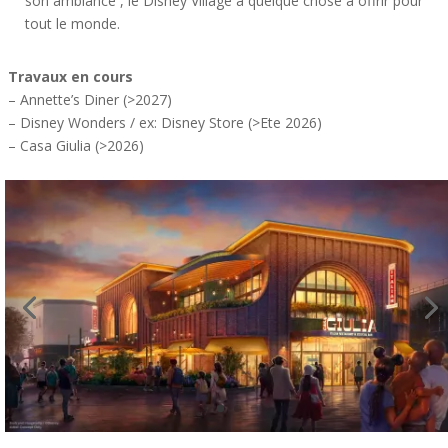
son ambiance , le Disney Village a quelque chose à offrir pour
tout le monde.
Travaux en cours
– Annette’s Diner (>2027)
– Disney Wonders / ex: Disney Store (>Ete 2026)
– Casa Giulia (>2026)