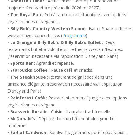
•
Annette’s Diner
: Actuellement fermé pour rénovation
majeure. Réouverture prévue fin 2026 ou 2027.
•
The Royal Pub
: Pub à l’ambiance britannique avec options
végétariennes et véganes.
•
Billy Bob’s Country Western Saloon
: Bar et Snack à thème
western avec concerts live. (
Programme
)
•
La Grange à Billy Bob’s & Billy Bob’s Buffet
: Deux
restaurants buffet à volonté sur le thème western/tex-mex.
(réservation nécessaire via l’application Disneyland Paris)
•
Sports Bar
: Agrandi et repensé.
•
Starbucks Coffee
: Pause café et snacks.
•
The Steakhouse
: Restaurant de grillades dans une
ambiance élégante. (réservation nécessaire via l’application
Disneyland Paris)
•
Rainforest Café
: Restaurant immersif jungle avec options
végétariennes et véganes.
•
Brasserie Rosalie
: Cuisine française traditionnelle.
•
McDonald’s
: Déplacé dans un bâtiment plus grand et
moderne.
•
Earl of Sandwich
: Sandwichs gourmets pour repas rapide.