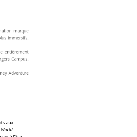
rmation marque
lus immersifs,
ne entièrement
engers Campus,
sney Adventure
nts aux
e
World
age à l’âge