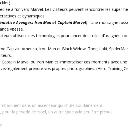
cklot)
dédiée à l’univers Marvel. Les visiteurs peuvent rencontrer les super-h
teractives et dynamiques :
hématisé Avengers Iron Man et Captain Marvel)
: Une montagne russe
ande vitesse.
visiteurs utilisent des technologies pour lancer des toiles d’araignée 
me Captain America, Iron Man et Black Widow, Thor, Loki, SpiderMan
iteurs.
aptain Marvel ou Iron Man et immortaliser ces moments avec une 
vez également prendre vos propres photographies. (Hero Training Ce
rs embarquent dans un ascenseur qui chute soudainement
, pour la période de Noel, un autre spectacle peu être prévu)
r