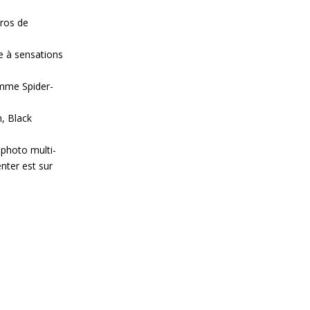
éros de
 à sensations
comme Spider-
, Black
photo multi-
nter est sur