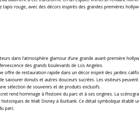
 de tapis rouge, avec des décors inspirés des grandes premières holly
siteurs dans l’atmosphère glamour d’une grande avant-première holly
effervescence des grands boulevards de Los Angeles.
offre de restauration rapide dans un décor inspiré des jardins califo
de savourer donuts et autres douceurs sucrées. Les visiteurs peuven
ne sélection de souvenirs et de produits exclusifs.
discret rend hommage à l’histoire du parc et à ses origines. La scénog
 historiques de Walt Disney à Burbank. Ce détail symbolique établit un
du parc.