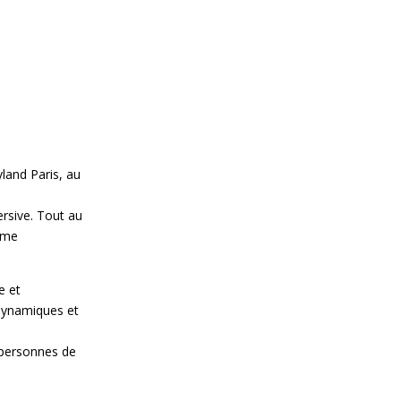
land Paris, au
rsive. Tout au
aume
e et
 dynamiques et
s personnes de