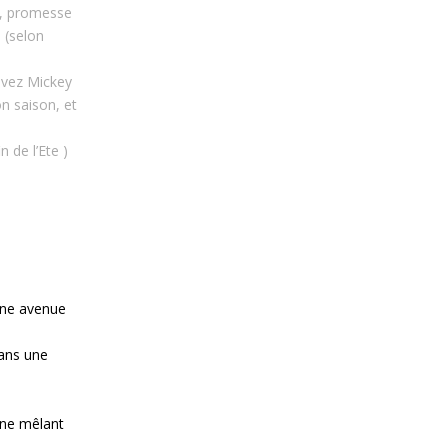
s, promesse
 (selon
uivez Mickey
on saison, et
 de l’Ete )
une avenue
dans une
rne mêlant