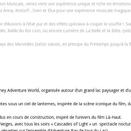
ation Musicale, venez vivre une expérience unique et riche en émotion
 Anna, Kristoff , Sven et Elsa pour une expérience musicale magique.
’illusions à l’état pur et des effets spéciaux à couper le souffle !. S
n, Rafiki du Roi Lion, ou encore Lumière de La Belle et la Bête. (sel
ys des Merveilles (selon saison, en principe du Printemps jusqu’à la fin
ney Adventure World, organisée autour d’un grand lac paysager et d’
s sous un ciel de lanternes, inspirée de la scène iconique du film, 
 en cours de construction, inspiré de l’univers du film Là-Haut.
eiges, avec tous les soirs « Cascades of Light » un spectacle noctu
réparties sur l’ensemble d’Adventure Bay (le tour du Lac).