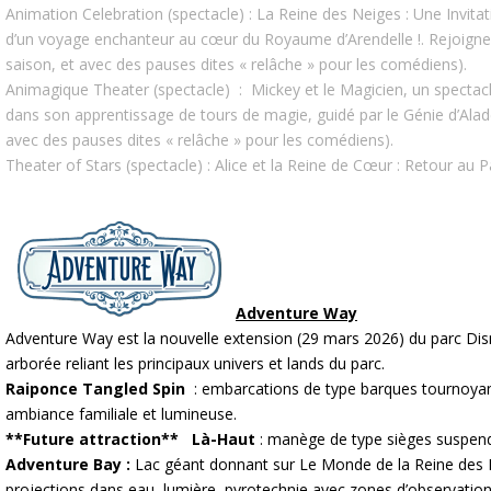
Animation Celebration (spectacle) : La Reine des Neiges : Une Invit
d’un voyage enchanteur au cœur du Royaume d’Arendelle !. Rejoignez
saison, et avec des pauses dites « relâche » pour les comédiens).
Animagique Theater (spectacle) : Mickey et le Magicien, un spectacle d
dans son apprentissage de tours de magie, guidé par le Génie d’Aladdi
avec des pauses dites « relâche » pour les comédiens).
Theater of Stars (spectacle) : Alice et la Reine de Cœur : Retour au Pa
Adventure Way
Adventure Way est la nouvelle extension (29 mars 2026) du parc Dis
arborée reliant les principaux univers et lands du parc.
Raiponce Tangled Spin
: embarcations de type barques tournoyante
ambiance familiale et lumineuse.
**Future attraction** Là-Haut
: manège de type sièges suspendus
Adventure Bay :
Lac géant donnant sur Le Monde de la Reine des N
projections dans eau, lumière, pyrotechnie avec zones d’observation 