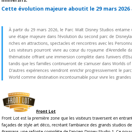
immersifs.
Cette évolution majeure aboutit le 29 mars 2026 
À partir du 29 mars 2026, le Parc Walt Disney Studios entame
une étape majeure dans l’évolution du second parc de Disneyla
riches en attractions, spectacles et rencontres avec les Personn
Les visiteurs pourront vivre au cœur du royaume d’Arendelle 
thématisée offrant une immersion complète dans l’univers d’El
tandis que les familles continueront de s’amuser dans Worlds of 
D’autres expériences viendront enrichir progressivement le pa
World comme destination incontournable pour vivre les grandes h
Front Lot
Front Lot est la première zone que les visiteurs traversent en entra
façades de style art déco, recréant l’ambiance des grands studios d
Premiere
, une refonte complète de l’ancien Disney Studio 1. Ce no