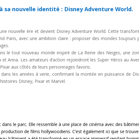
à sa nouvelle identité : Disney Adventure World.
 une nouvelle ère et devient Disney Adventure World. Cette transfo
nd Paris, avec une ambition claire : proposer des mondes toujours p
ages.
dans le tout nouveau monde inspiré de La Reine des Neiges, une zo
sa et Anna. Les amateurs d’action rejoindront les Super Héros au Av
Pixar aux côtés de leurs personnages favoris.
rc dans les années à venir, confirmant la montée en puissance de Di
istoires Disney, Pixar et Marvel.
nt dans le parc. Elle ressemble à une place de cinéma avec des bâtime
e production de films hollywoodiens. C’est également ici que se trouv
uveau bâtiment a été transformé en un espace immersif rendant homm