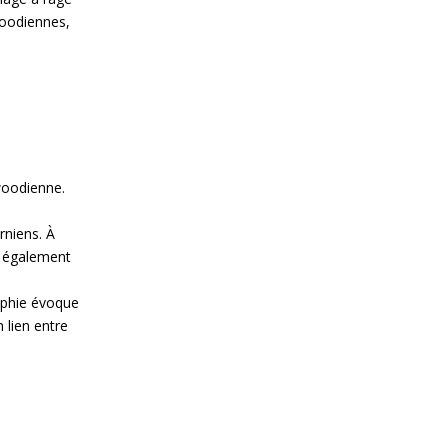
woodiennes,
woodienne.
rniens. À
t également
raphie évoque
 lien entre