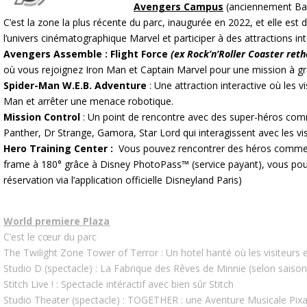
Avengers Campus
(anciennement Ba
C’est la zone la plus récente du parc, inaugurée en 2022, et elle est 
l’univers cinématographique Marvel et participer à des attractions in
Avengers Assemble : Flight Force
(ex Rock’n’Roller Coaster ret
où vous rejoignez Iron Man et Captain Marvel pour une mission à gr
Spider-Man W.E.B. Adventure
: Une attraction interactive où les 
Man et arrêter une menace robotique.
Mission Control
: Un point de rencontre avec des super-héros com
Panther, Dr Strange, Gamora, Star Lord qui interagissent avec les vis
Hero Training Center :
Vous pouvez rencontrer des héros comme C
frame à 180° grâce à Disney PhotoPass™ (service payant), vous pou
réservation via l’application officielle Disneyland Paris)
World premiere Plaza
C’est le cœur du parc
The Twilight Zone Tower of Terror : Un hotel hanté où les visiteu
Studio D (spectacle) : La Fabrique des Rêves de Minnie (selon saison
Stitch Live ! : Spectacle intéractif avec bien sûr Stitch
Studio Theater (spectacle) : TOGETHER : une Aventure Musicale Pixa