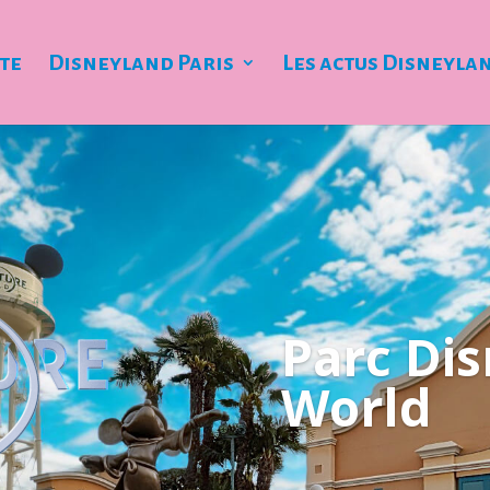
ite
Disneyland Paris
Les actus Disneyla
Parc Di
World